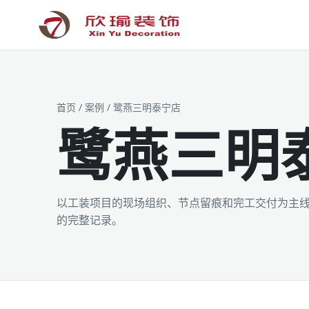
工装为主 · 家装为辅 · 设计施工
首页
/
案例
/ 鹭燕三明泰宁店
鹭燕三明
以工装项目的现场组织、节点留痕和完工交付为主
的完整记录。