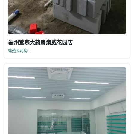
福州鹭燕大药房肃威花园店
鹭燕大药房 · ·