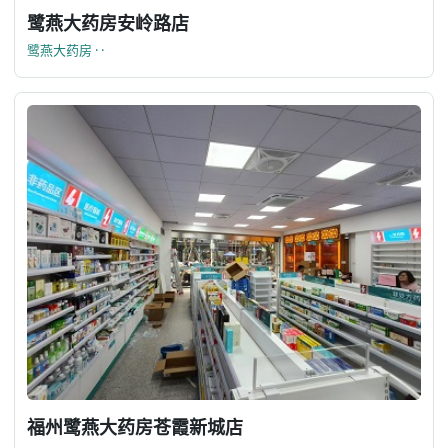
鹭燕大药房安岭路店
鹭燕大药房 · ·
福州鹭燕大药房苍霞新城店