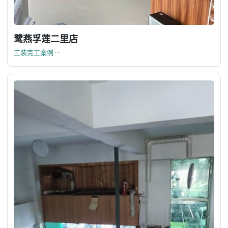
鹭燕孚莲二里店
工装完工案例 · ·