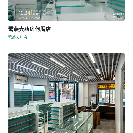
鹭燕大药房何厝店
鹭燕大药房 · ·