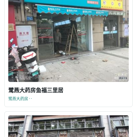
鹭燕大药房鱼福三里居
鹭燕大药房 · ·