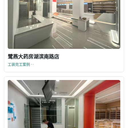
鹭燕大药房湖滨南路店
工装完工案例 · ·