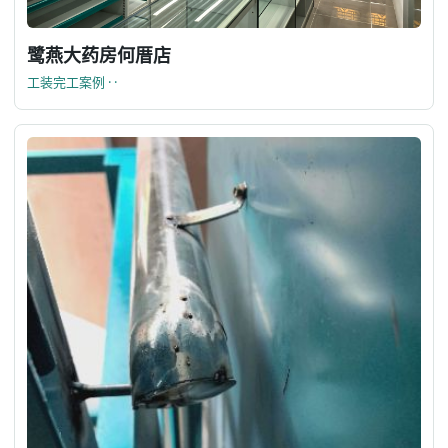
鹭燕大药房何厝店
工装完工案例 · ·