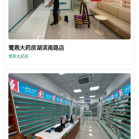
鹭燕大药房湖滨南路店
鹭燕大药房 · ·