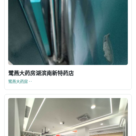
鹭燕大药房湖滨南新特药店
鹭燕大药房 · ·