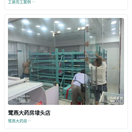
工装完工案例 · ·
鹭燕大药房埭头店
鹭燕大药房 · ·