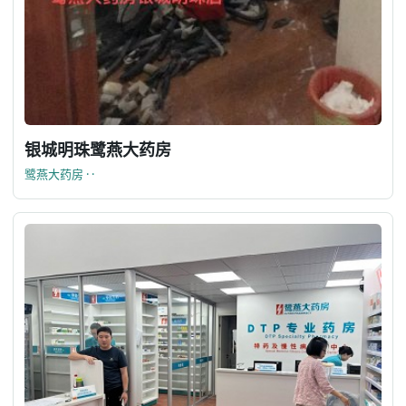
银城明珠鹭燕大药房
鹭燕大药房 · ·