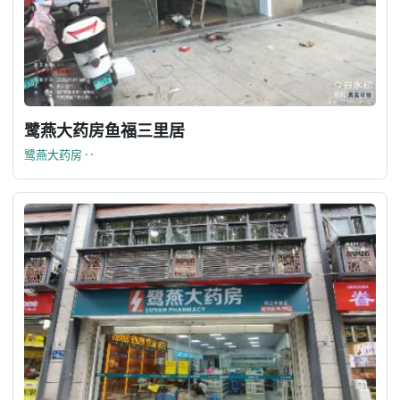
鹭燕大药房鱼福三里居
鹭燕大药房 · ·