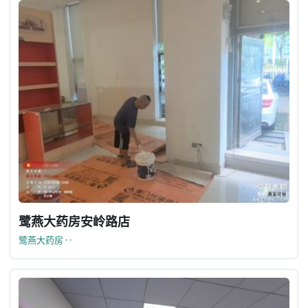
鹭燕大药房安岭路店
鹭燕大药房 · ·