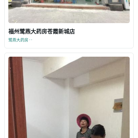
福州鹭燕大药房苍霞新城店
鹭燕大药房 · ·