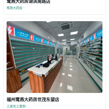
鹭燕大药房湖滨南路店
鹭燕大药房 · ·
福州鹭燕大药房世茂东望店
工装完工案例 · ·