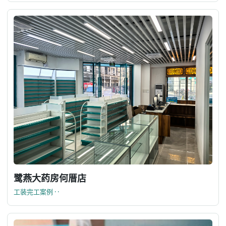
鹭燕大药房何厝店
工装完工案例 · ·