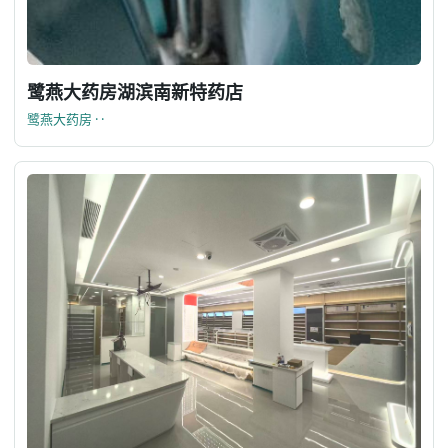
鹭燕大药房湖滨南新特药店
鹭燕大药房 · ·