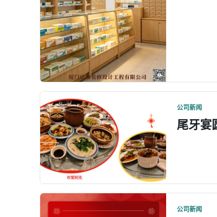
公司新闻
尾牙宴
公司新闻