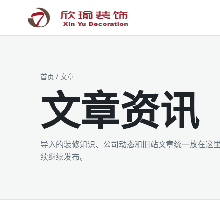
工装为主 · 家装为辅 · 设计施工
首页
/ 文章
文章资讯
导入的装修知识、公司动态和旧站文章统一放在这
续继续发布。