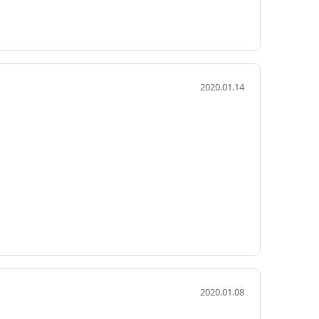
2020.01.14
2020.01.08