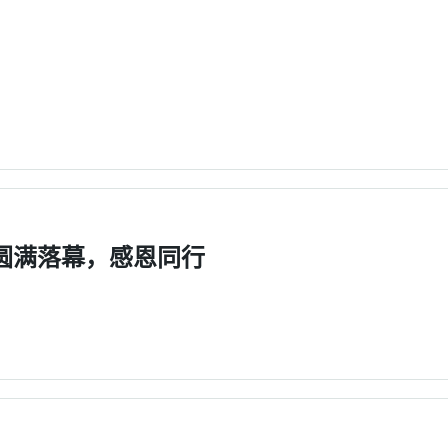
圆满落幕，感恩同行