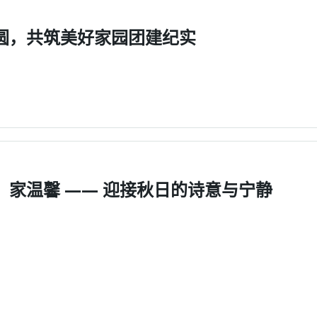
圆，共筑美好家园团建纪实
，家温馨 —— 迎接秋日的诗意与宁静