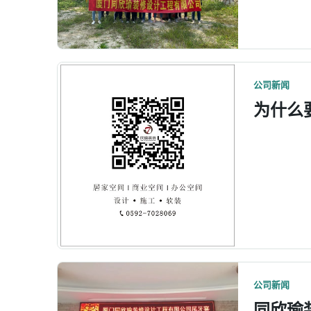
公司新闻
为什么
公司新闻
同欣瑜