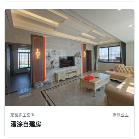
家装完工案例
潘涂业主
潘涂自建房